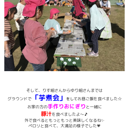
そして、りす組さんからゆり組さんまでは
「芋煮会」
グラウンドで
お昼ご飯を食べました☆
をして
手作りおにぎり
お家の方の
と一緒に
豚汁
を食べましたよ～🎵
外で食べるともっともっと美味しくなるね✨
ペロリと食べて、大満足の様子でした💗