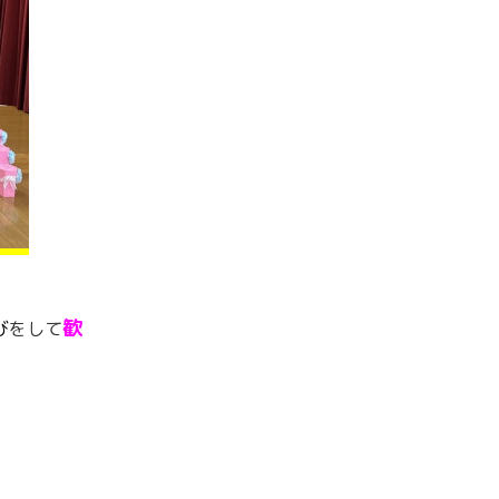
歓
び
をして