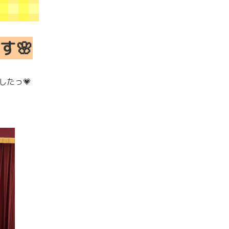
す🌸
したっ💗