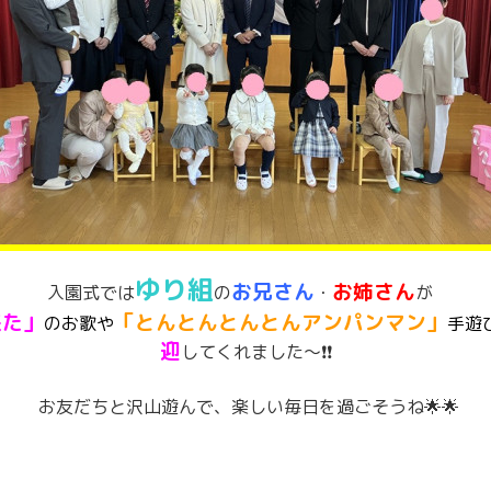
ゆり組
お兄さん
お姉さん
入園式では
の
・
が
来た」
「とんとんとんとんアンパンマン」
のお歌や
手遊
迎
してくれました～❗❗
お友だちと沢山遊んで、楽しい毎日を過ごそうね🌟🌟