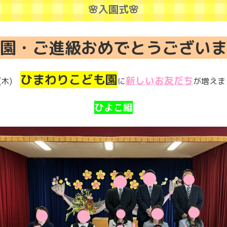
🌸入園式🌸
園・ご進級
おめでとうございま
ひまわりこども園
新しいお友だち
(木)
に
が増えま
ひよこ組