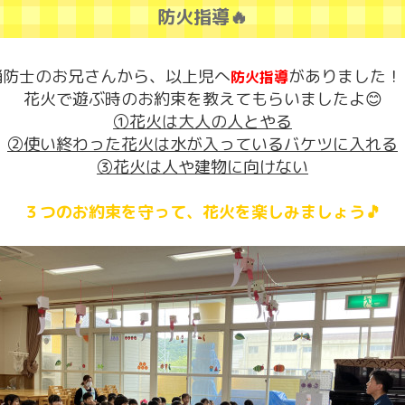
防火指導🔥
消防士のお兄さんから、以上児へ
がありました！
防火指導
花火で遊ぶ時のお約束を教えてもらいましたよ😊
①花火は大人の人とやる
②使い終わった花火は水が入っているバケツに入れる
③花火は人や建物に向けない
３つのお約束を守って、花火を楽しみましょう🎵