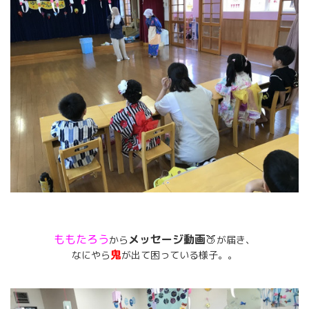
ももたろう
メッセージ動画
🍑
から
が届き、
鬼
なにやら
が出て困っている様子。。