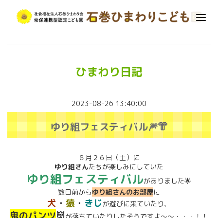
ひまわり日記
2023-08-26 13:40:00
ゆり組フェスティバル🎆👘
８月２６日（土）に
ゆり組さん
たちが楽しみにしていた
ゆり組フェスティバル
がありました🌟
数日前から
ゆり組さんのお部屋
に
犬
・
猿
・
きじ
が遊びに来ていたり、
鬼のパンツ
👹
が落ちていたりしたそうですよ～～・・・！！