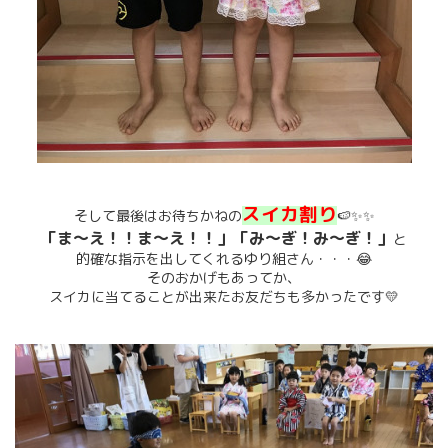
スイカ割り
そして最後はお待ちかねの
🍉✨✨
「ま～え！！ま～え！！」「み～ぎ！み～ぎ！」
と
的確な指示を出してくれるゆり組さん・・・😂
そのおかげもあってか、
スイカに当てることが出来たお友だちも多かったです💛