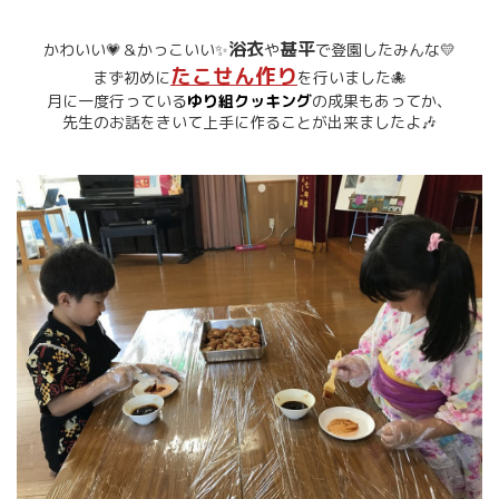
浴衣
甚平
かわいい💗＆かっこいい✨
や
で登園したみんな💛
たこせん作り
まず初めに
を行いました🐙
月に一度行っている
ゆり組クッキング
の成果もあってか、
先生のお話をきいて上手に作ることが出来ましたよ🎶