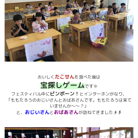
たこせん
おいしく
を食べた後は
宝探しゲーム
です🌞
ピンポーン！
フェスティバル中に
とインターホンがなり、
「ももたろうのおじいさんとおばあさんです。ももたろうは来て
いませんか～～？」
おじいさん
おばあさん
と、
と
が訪ねてきました👴👵