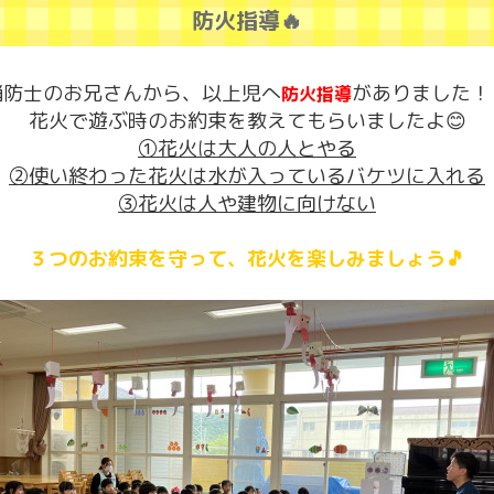
防火指導🔥
消防士のお兄さんから、以上児へ
がありました！
防火指導
花火で遊ぶ時のお約束を教えてもらいましたよ😊
①花火は大人の人とやる
②使い終わった花火は水が入っているバケツに入れる
③花火は人や建物に向けない
３つのお約束を守って、花火を楽しみましょう🎵