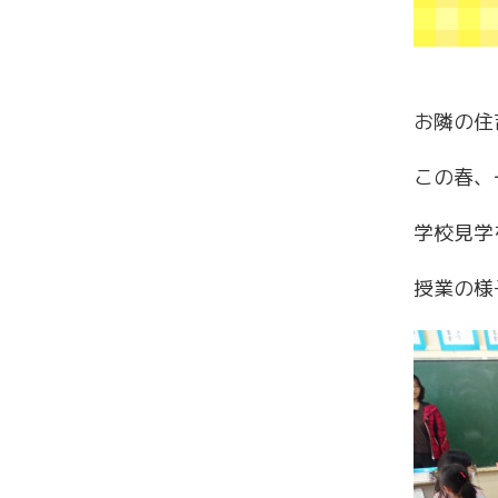
お隣の住
この春、
学校見学
授業の様