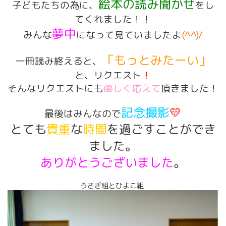
絵本の読み聞かせ
子どもたちの為に、
をし
てくれました！！
夢中
みんな
になって見ていましたよ
(^^)/
「もっとみたーい」
一冊読み終えると、
と、リクエスト
！
そんなリクエストにも
優しく応えて
頂きました！
記念撮影
💛
最後はみんなので
とても
貴重
な
時間
を過ごすことができ
ました。
ありがとうございました
。
うさぎ組とひよこ組