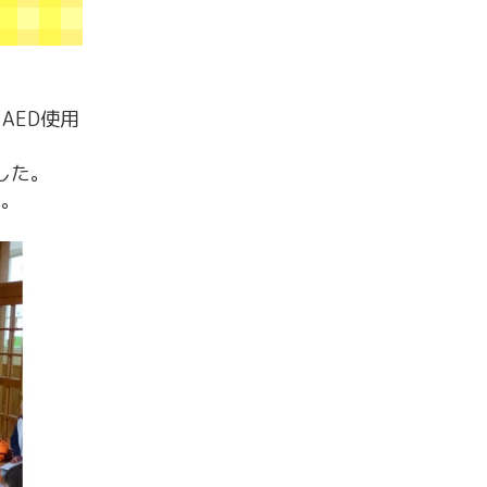
AED使用
した。
た。