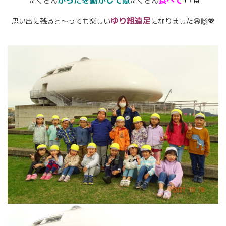
からだを動かして🙋
食べて
たくさん
たくさん
！！🍱
ゆり組遠足
思い出に残ると～っても楽しい
になりました😆🙌💖