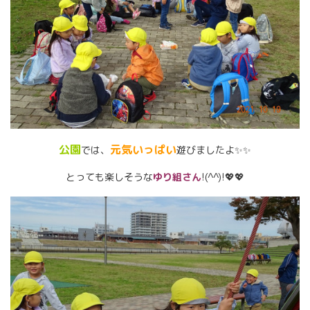
公園
元気いっぱい
では、
遊びましたよ✨✨
とっても楽しそうな
ゆり組さん
!(^^)!💖💖