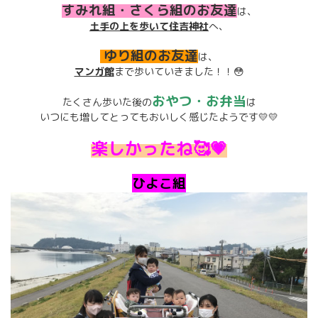
すみれ組・さくら組のお友達
は、
土手の上を歩いて住吉神社
へ、
ゆり組のお友達
は、
マンガ館
まで歩いていきました！！😳
おやつ・お弁当
たくさん歩いた後の
は
いつにも増してとってもおいしく感じたようです💛💛
楽しかったね🥰💗
ひよこ組