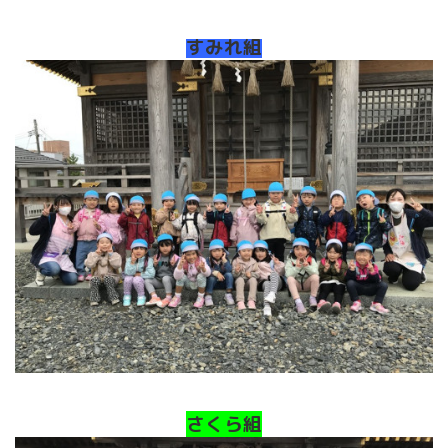
すみれ組
さくら組