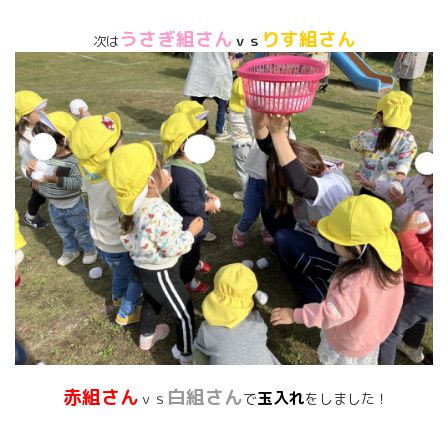
うさぎ組さん
りす組さん
ｖｓ
次は
赤組さん
白組さん
玉入れ
ｖｓ
で
をしました！