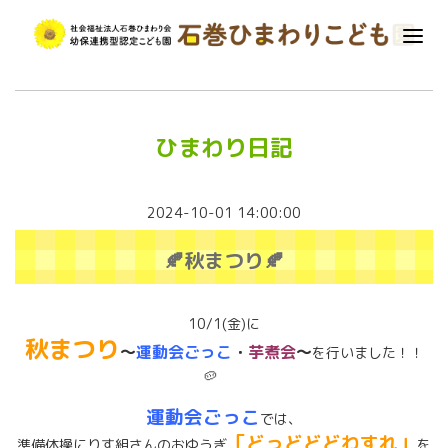
ひまわり日記
2024-10-01 14:00:00
🍂秋まつり🍂
10/1(金)に
秋まつり
～
運動会ごっこ
・
芋煮会
～
を行いました！！
🥔
運動会ごっこ
では、
「どっどどどわすれ」
準備体操にりす組さんのおゆうぎ
を