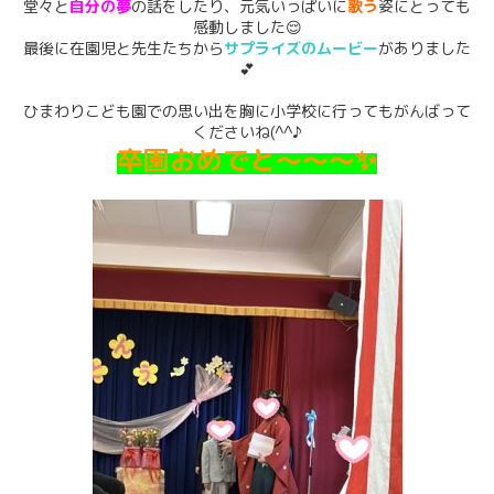
堂々と
自分の夢
の話をしたり、元気いっぱいに
歌う
姿にとっても
感動しました😌
最後に在園児と先生たちから
サプライズのムービー
がありました
💕
ひまわりこども園での思い出を胸に小学校に行ってもがんばって
くださいね(^^♪
卒園おめでと～～～✨