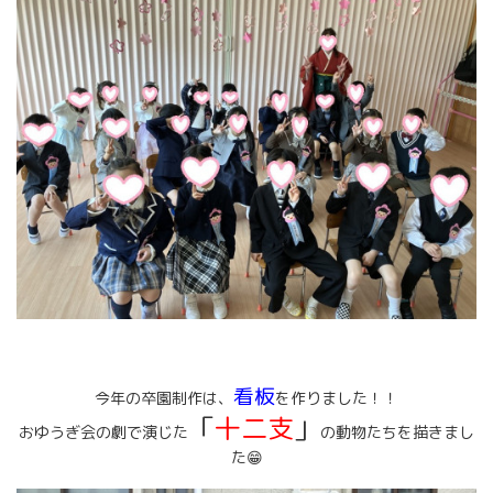
看板
今年の卒園制作は、
を作りました！！
「
十二支
」
おゆうぎ会の劇で演じた
の動物たちを描きまし
た😁