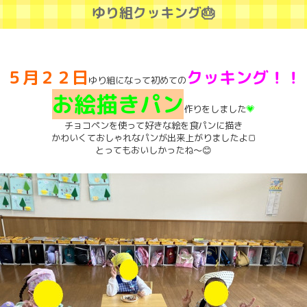
ゆり組クッキング🎂
５月２２日
クッキング！！
ゆり組になって初めての
お絵描きパン
作りをしました
💗
チョコペンを使って好きな絵を食パンに描き
かわいくておしゃれなパンが出来上がりましたよ🍞
とってもおいしかったね～😊