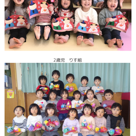
2歳児 りす組