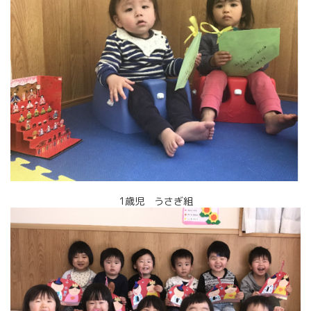
1歳児 うさぎ組