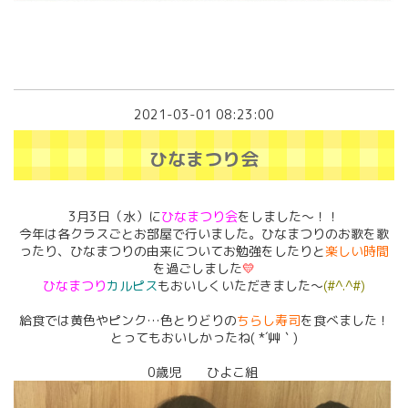
2021-03-01 08:23:00
ひなまつり会
3月3日（水）に
ひなまつり会
をしました～！！
今年は各クラスごとお部屋で行いました。ひなまつりのお歌を歌
ったり、ひなまつりの由来についてお勉強をしたりと
楽しい時間
を過ごしました
💛
ひなまつり
カルピス
もおいしくいただきました～
(#^.^#)
給食では黄色やピンク…色とりどりの
ちらし寿司
を食べました！
とってもおいしかったね( *´艸｀)
0歳児 ひよこ組